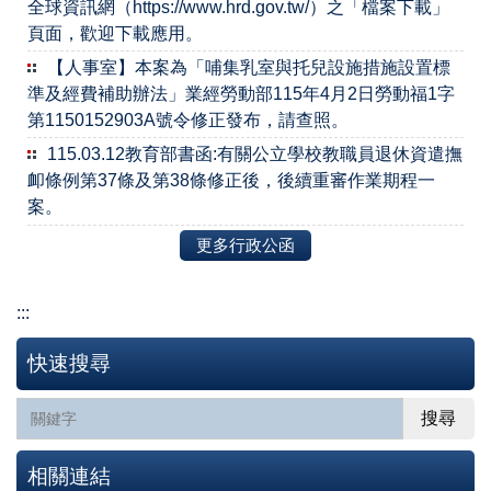
全球資訊網（https://www.hrd.gov.tw/）之「檔案下載」
頁面，歡迎下載應用。
【人事室】本案為「哺集乳室與托兒設施措施設置標
準及經費補助辦法」業經勞動部115年4月2日勞動福1字
第1150152903A號令修正發布，請查照。
115.03.12教育部書函:有關公立學校教職員退休資遣撫
卹條例第37條及第38條修正後，後續重審作業期程一
案。
更多行政公函
:::
快速搜尋
搜尋
相關連結