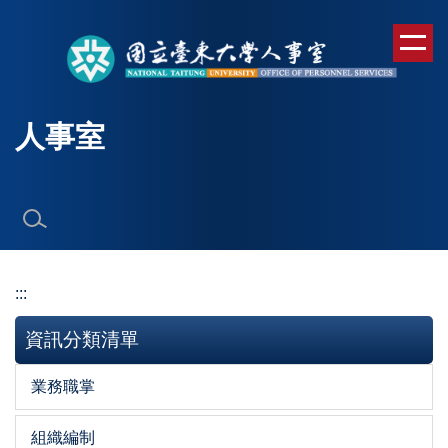
跳
到
主
要
內
人事室
容
區
:::
資訊分類清單
業務職掌
組織編制