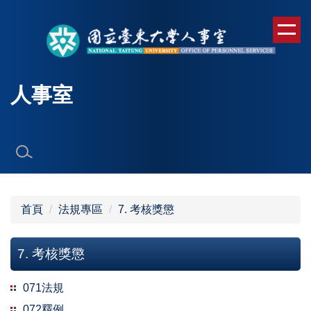
跳
到
主
要
內
人事室
容
區
首頁
法規專區
7. 考核獎懲
7. 考核獎懲
071法規
072釋例