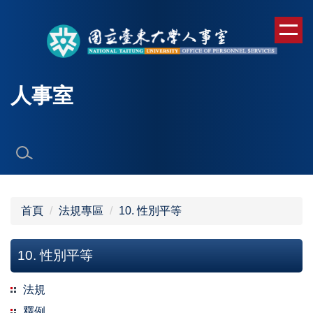
跳
到
主
要
內
人事室
容
區
首頁
法規專區
10. 性別平等
10. 性別平等
法規
釋例