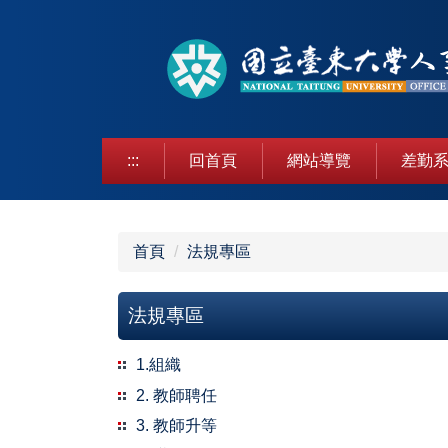
跳
到
主
要
內
容
區
:::
回首頁
網站導覽
差勤系
首頁
法規專區
法規專區
1.組織
2. 教師聘任
3. 教師升等