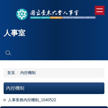
跳
到
主
要
內
人事室
容
區
首頁
內控機制
內控機制
人事業務內控機制_1040522