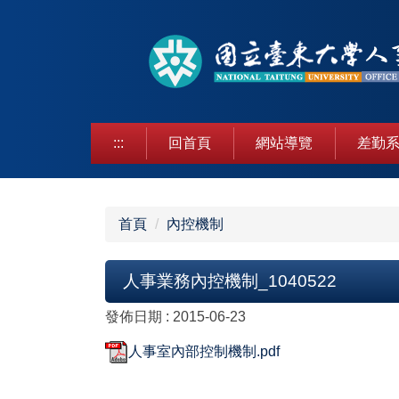
跳
到
主
要
內
容
區
:::
回首頁
網站導覽
差勤系
首頁
內控機制
人事業務內控機制_1040522
發佈日期 :
2015-06-23
人事室內部控制機制.pdf