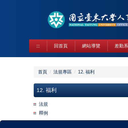
跳
到
主
要
內
容
區
:::
回首頁
網站導覽
差勤系
首頁
法規專區
12. 福利
12. 福利
法規
釋例