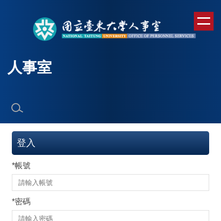
跳
到
主
要
內
人事室
容
區
登入
*
帳號
*
密碼